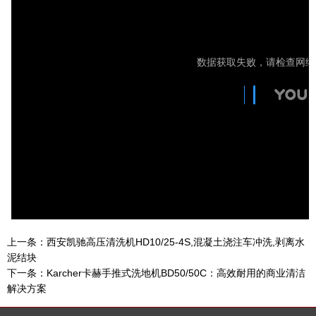
上一条：
西安凯驰高压清洗机HD10/25-4S,混凝土浇注车冲洗,剥离水
泥结块
下一条：
Karcher卡赫手推式洗地机BD50/50C：高效耐用的商业清洁
解决方案