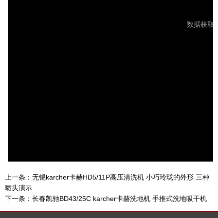
上一条：
无锡karcher卡赫HD5/11P高压清洗机 小巧玲珑的外形 三种
喷头演示
下一条：
长春凯驰BD43/25C karcher卡赫洗地机 手推式洗地吸干机